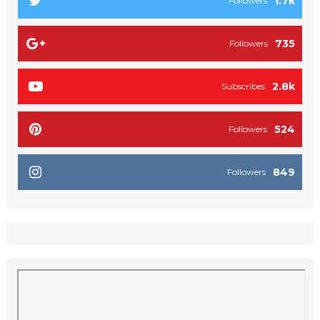
1.7k
Followers
735
Followers
2.8k
Subscribes
524
Followers
849
Followers