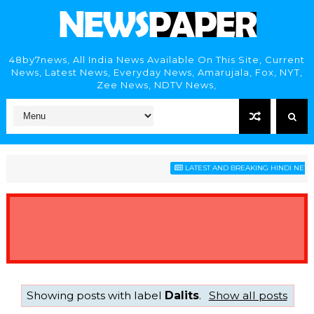
48by7news, All India News Available On This Site, Current
News, Latest News, Everyday News, Amarujala, Fox, NYT,
Zee News, NDTV News,
LATEST AND BREAKING HINDI NEWS H
Showing posts with label
Dalits
.
Show all posts