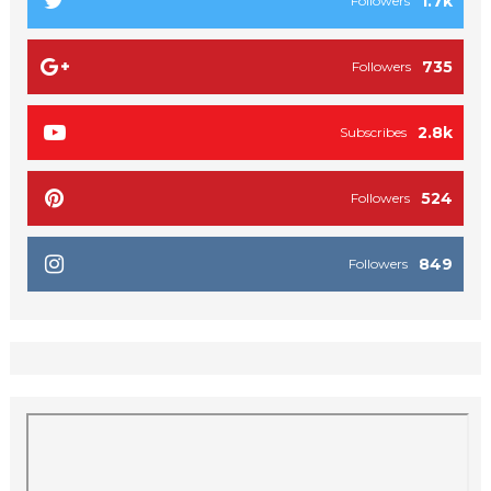
1.7k
Followers
735
Followers
2.8k
Subscribes
524
Followers
849
Followers