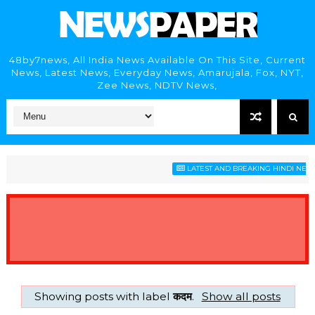
48by7news, All India News Available On This Site, Current
News, Latest News, Everyday News, Amarujala, Fox, NYT,
Zee News, NDTV News,
LATEST AND BREAKING HINDI NEWS 
Showing posts with label
कदम
.
Show all posts