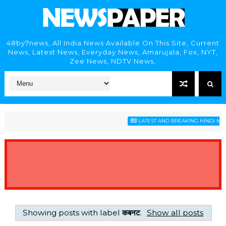
48by7news, All India News Available On This Site, Current
News, Latest News, Everyday News, Amarujala, Fox, NYT,
Zee News, NDTV News,
LATEST AND BREAKING HINDI NEWS
Showing posts with label
कबनट
.
Show all posts