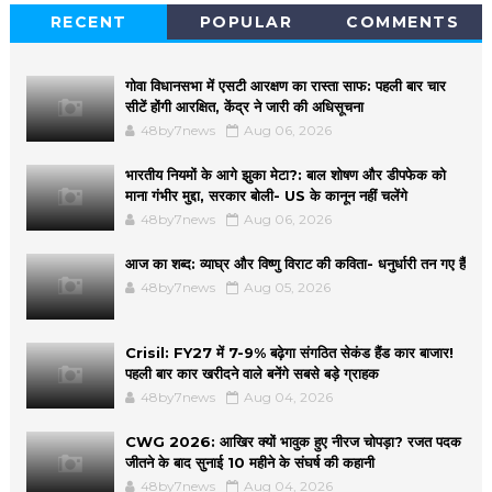
RECENT
POPULAR
COMMENTS
गोवा विधानसभा में एसटी आरक्षण का रास्ता साफ: पहली बार चार
सीटें होंगी आरक्षित, केंद्र ने जारी की अधिसूचना
48by7news
Aug 06, 2026
भारतीय नियमों के आगे झुका मेटा?: बाल शोषण और डीपफेक को
माना गंभीर मुद्दा, सरकार बोली- US के कानून नहीं चलेंगे
48by7news
Aug 06, 2026
आज का शब्द: व्याघ्र और विष्णु विराट की कविता- धनुर्धारी तन गए हैं
48by7news
Aug 05, 2026
Crisil: FY27 में 7-9% बढ़ेगा संगठित सेकंड हैंड कार बाजार!
पहली बार कार खरीदने वाले बनेंगे सबसे बड़े ग्राहक
48by7news
Aug 04, 2026
CWG 2026: आखिर क्यों भावुक हुए नीरज चोपड़ा? रजत पदक
जीतने के बाद सुनाई 10 महीने के संघर्ष की कहानी
48by7news
Aug 04, 2026