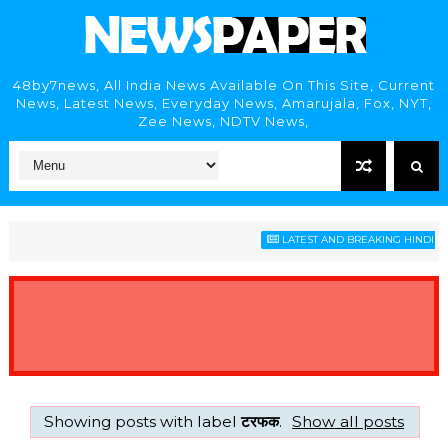
48by7news, All India News Available On This Site, Current
News, Latest News, Everyday News, Amarujala, Fox, NYT,
Zee News, NDTV News,
LATEST AND BREAKING HINDI NEW
Showing posts with label
टरफक
.
Show all posts