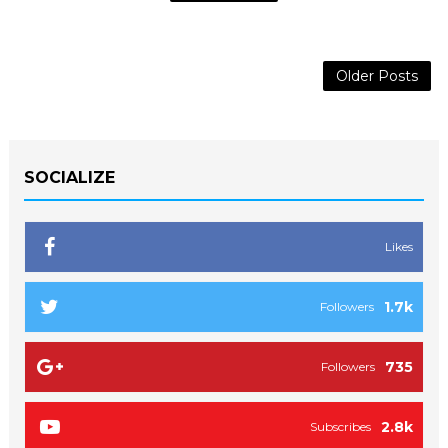
Older Posts
SOCIALIZE
Likes
1.7k
Followers
735
Followers
2.8k
Subscribes