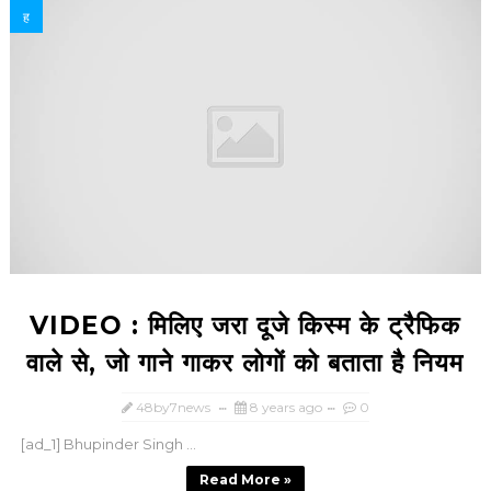
ह
VIDEO : म‍िलि‍ए जरा दूजे क‍िस्‍म के ट्रैफि‍क
वाले से, जो गाने गाकर लाेगों को बताता है न‍ियम
48by7news
8 years ago
0
[ad_1] Bhupinder Singh ...
Read More »