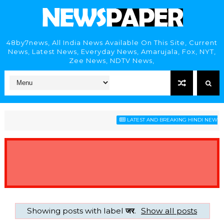
48by7news, All India News Available On This Site, Current
News, Latest News, Everyday News, Amarujala, Fox, NYT,
Zee News, NDTV News,
LATEST AND BREAKING HINDI NEWS HEA
Showing posts with label
जर
.
Show all posts