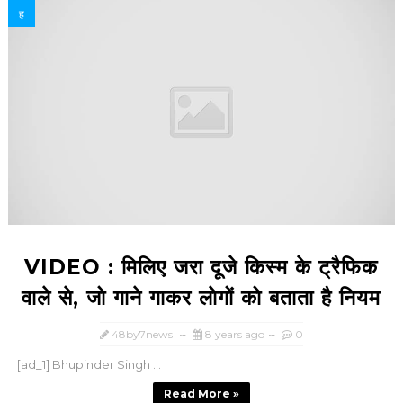
ह
VIDEO : म‍िलि‍ए जरा दूजे क‍िस्‍म के ट्रैफि‍क
वाले से, जो गाने गाकर लाेगों को बताता है न‍ियम
48by7news
8 years ago
0
[ad_1] Bhupinder Singh ...
Read More »