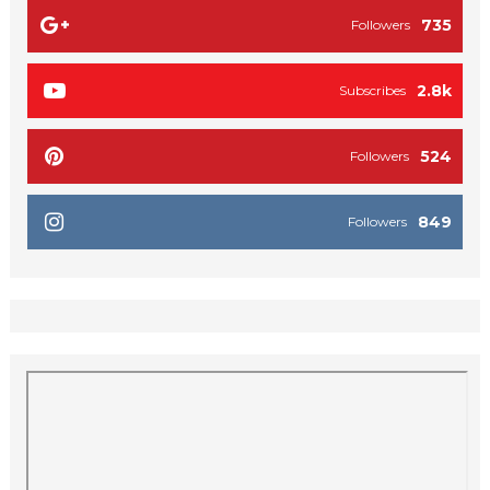
735
Followers
2.8k
Subscribes
524
Followers
849
Followers