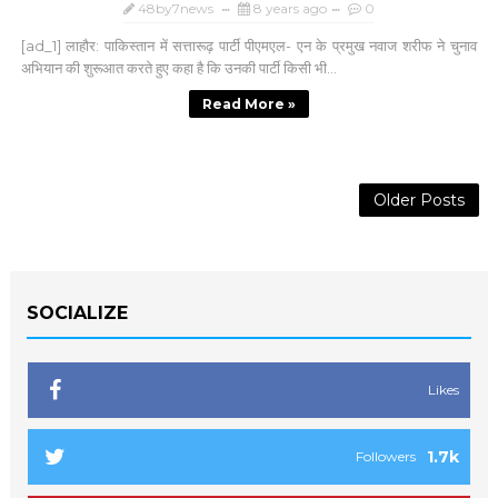
48by7news
8 years ago
0
[ad_1] लाहौर: पाकिस्तान में सत्तारूढ़ पार्टी पीएमएल- एन के प्रमुख नवाज शरीफ ने चुनाव
अभियान की शुरूआत करते हुए कहा है कि उनकी पार्टी किसी भी...
Read More »
Older Posts
SOCIALIZE
Likes
1.7k
Followers