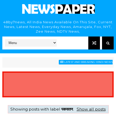
48by7news, All India News Available On This Site, Current
News, Latest News, Everyday News, Amarujala, Fox, NYT,
Zee News, NDTV News,
LATEST AND BREAKING HINDI NEWS HEAD
Showing posts with label
पकसतन
.
Show all posts