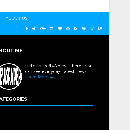
ABOUT US
BOUT ME
Hello,its 48by7news here you
can see everyday Latest news .
Learn More →
ATEGORIES