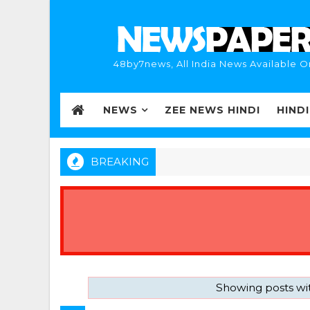
48by7news, All India News Available O
NEWS
ZEE NEWS HINDI
HIND
BREAKING
Showing posts wi