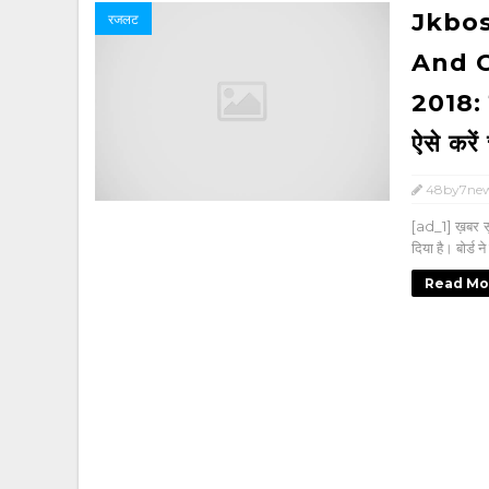
Jkbos
रजलट
And C
2018: जम
ऐसे करें
48by7ne
[ad_1] ख़बर सु
दिया है। बोर्ड न
Read Mo