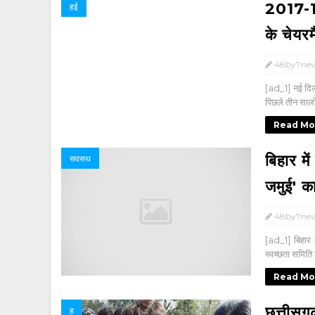
2017-18 
हई
के चेयरमै
48by7ne
[ad_1] नई दिल्ल
पिछले तीन सालो
Read Mo
बिहार मे
सवसथ
जमुई' का
48by7ne
[ad_1] बिहार क
स्वच्छता समिति
Read Mo
छत्तीसग
ह