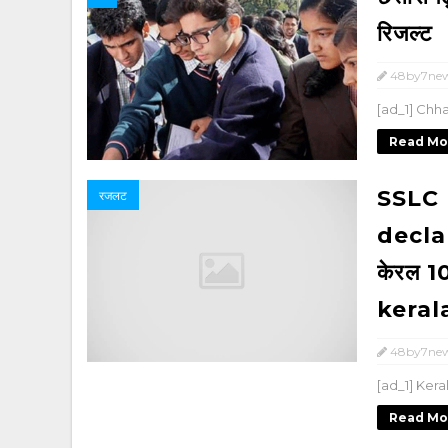
रिजल्‍ट
48by7ne
[ad_1] Chha
Read Mo
SSLC 
रजलट
decla
केरल 10
kerala
48by7ne
[ad_1] Kerala
Read Mo