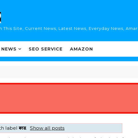
n This Site, Current News, Latest News, Everyday News, Ama
I NEWS
SEO SERVICE
AMAZON
th label
बरड
.
Show all posts