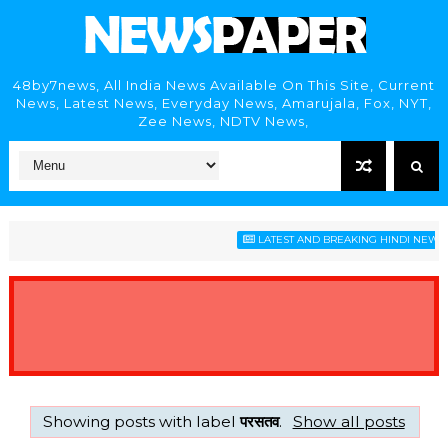
48by7news, All India News Available On This Site, Current
News, Latest News, Everyday News, Amarujala, Fox, NYT,
Zee News, NDTV News,
LATEST AND BREAKING HINDI NEWS HE
Showing posts with label
परसतव
.
Show all posts