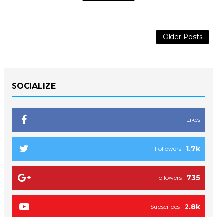
Older Posts
SOCIALIZE
Likes
1.7k
Followers
735
Followers
2.8k
Subscribes