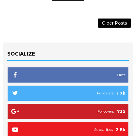
Older Posts
SOCIALIZE
Likes
1.7k
Followers
735
Followers
2.8k
Subscribes