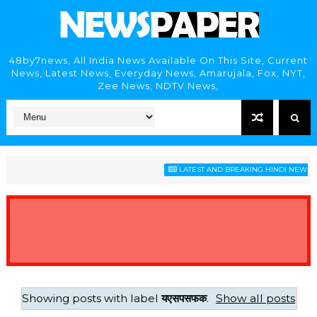
48by7news, All India News Available On This Site, Current
News, Latest News, Everyday News, Amarujala, Fox, NYT,
Zee News, NDTV News,
LATEST AND BREAKING HINDI NEWS HE
Showing posts with label
यएसपसफक
.
Show all posts