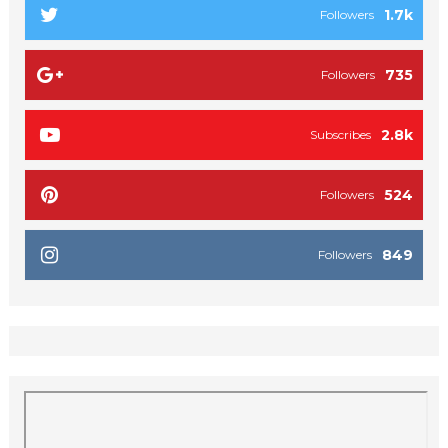
1.7k
Followers
735
Followers
2.8k
Subscribes
524
Followers
849
Followers