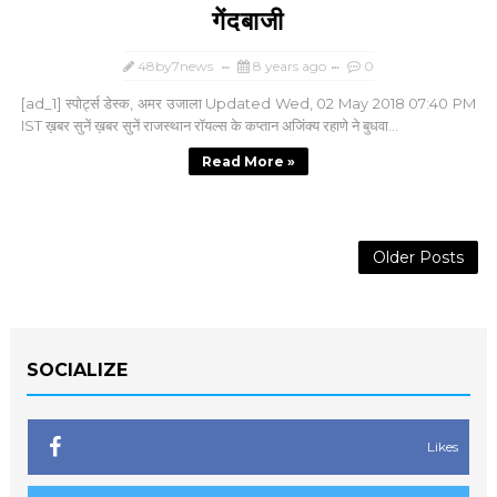
गेंदबाजी
48by7news
8 years ago
0
[ad_1] स्पोर्ट्स डेस्क, अमर उजाला Updated Wed, 02 May 2018 07:40 PM
IST ख़बर सुनें ख़बर सुनें राजस्थान रॉयल्स के कप्तान अजिंक्य रहाणे ने बुधवा...
Read More »
Older Posts
SOCIALIZE
Likes