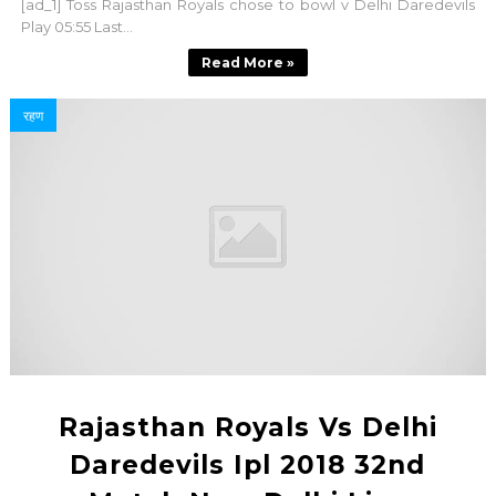
[ad_1] Toss Rajasthan Royals chose to bowl v Delhi Daredevils
Play 05:55 Last...
Read More »
रहण
Rajasthan Royals Vs Delhi
Daredevils Ipl 2018 32nd