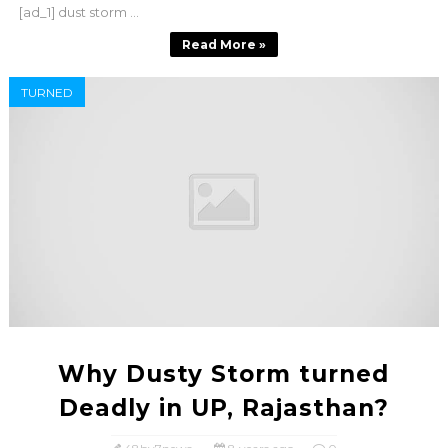
[ad_1] dust storm ...
Read More »
TURNED
Why Dusty Storm turned
Deadly in UP, Rajasthan?