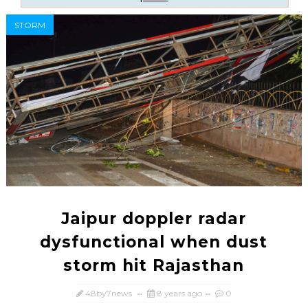
STORM
Jaipur doppler radar
dysfunctional when dust
storm hit Rajasthan
48by7news
8 years ago
0