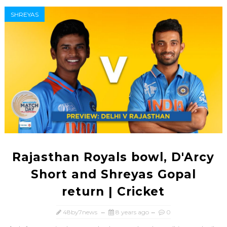
SHREYAS
Rajasthan Royals bowl, D'Arcy
Short and Shreyas Gopal
return | Cricket
48by7news
8 years ago
0