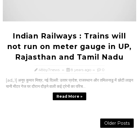
Indian Railways : Trains will
not run on meter gauge in UP,
Rajasthan and Tamil Nadu
48by7news
8 years ago
0
[ad_1] अनूप कुमार मिश्र, नई दिल्ली: उत्‍तर प्रदेश, राजस्‍थान और तमिलनाडु में छोटी लाइन
यानी मीटर गेज पर दौरान दौड़ने वाली कई ट्रेनों का परिच...
Read More »
Older Posts