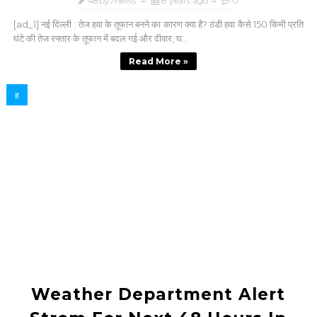
48by7news
8 years ago
0
[ad_1] नई दिल्‍ली : तेज हवा के तूफान बनने का कारण क्‍या है? ठंडी हवा कैसे 150 किमी प्रति
घंटे की तेज रफ्तार के तूफान में बदल गई और दीवार, घ...
Read More »
ह
Weather Department Alert