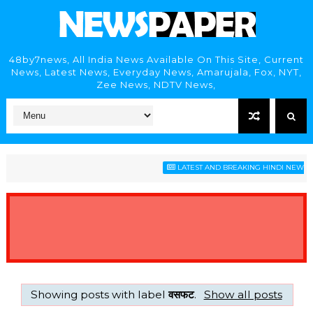
48by7news, All India News Available On This Site, Current
News, Latest News, Everyday News, Amarujala, Fox, NYT,
Zee News, NDTV News,
LATEST AND BREAKING HINDI NEWS HEA
Showing posts with label
वसफट
.
Show all posts