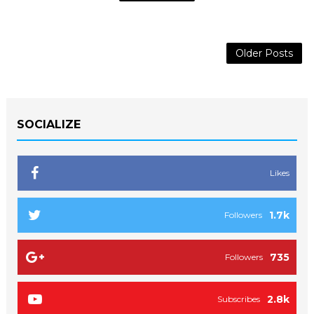
Older Posts
SOCIALIZE
Likes
1.7k
Followers
735
Followers
2.8k
Subscribes