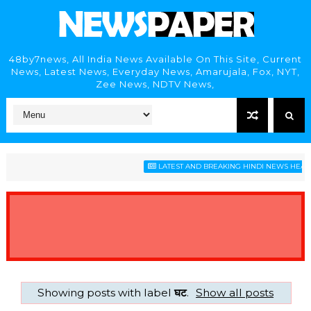
48by7news, All India News Available On This Site, Current
News, Latest News, Everyday News, Amarujala, Fox, NYT,
Zee News, NDTV News,
LATEST AND BREAKING HINDI NEWS HEADLINES
Showing posts with label
घट
.
Show all posts