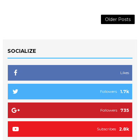
Older Posts
SOCIALIZE
Likes
1.7k
Followers
735
Followers
2.8k
Subscribes