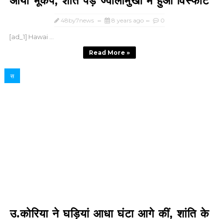
आया भूकंप, शांत पड़े ज्‍वालामुखी में हुआ विस्‍फोट
48by7news
8 years ago
0
[ad_1] Hawai ...
Read More »
स
उ.कोरिया ने घड़ियां आधा घंटा आगे कीं, शांति के