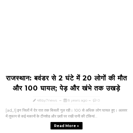
राजस्थान: बवंडर से 2 घंटे में 20 लोगों की मौत
और 100 घायल; पेड़ और खंभे तक उखड़े
48by7news
8 years ago
0
[ad_1] इन जिलों में देर रात तक बिजली गुल रही। 100 से अधिक लोग घायल हुए। अलवर
में तूफान से कई मकानों के टीनशेड और छतों पर रखी पानी की टंकियां...
Read More »