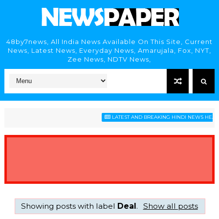
48by7news, All India News Available On This Site, Current
News, Latest News, Everyday News, Amarujala, Fox, NYT,
Zee News, NDTV News,
LATEST AND BREAKING HINDI NEWS HEADLINES
Showing posts with label
Deal
.
Show all posts