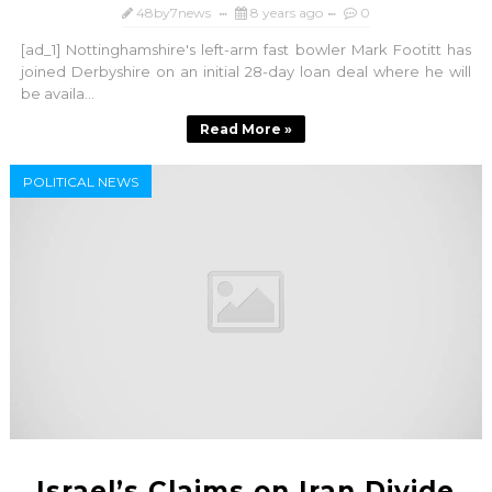
48by7news
8 years ago
0
[ad_1] Nottinghamshire's left-arm fast bowler Mark Footitt has
joined Derbyshire on an initial 28-day loan deal where he will
be availa...
Read More »
POLITICAL NEWS
Israel’s Claims on Iran Divide