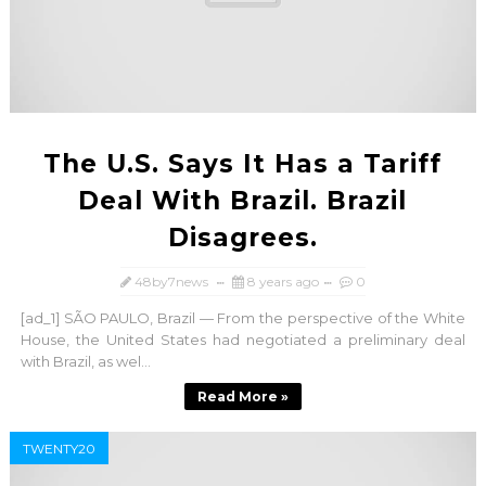
The U.S. Says It Has a Tariff
Deal With Brazil. Brazil
Disagrees.
48by7news
8 years ago
0
[ad_1] SÃO PAULO, Brazil — From the perspective of the White
House, the United States had negotiated a preliminary deal
with Brazil, as wel...
Read More »
TWENTY20