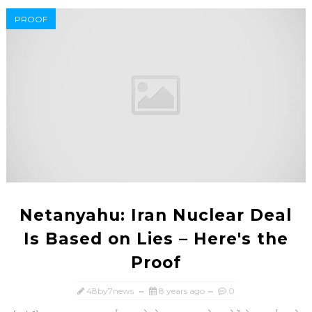
PROOF
Netanyahu: Iran Nuclear Deal
Is Based on Lies – Here's the
Proof
48by7news
8 years ago
0