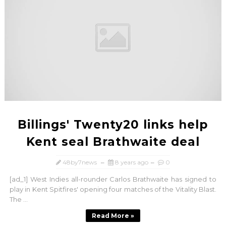
Billings' Twenty20 links help
Kent seal Brathwaite deal
48by7news
8 years ago
0
[ad_1] West Indies all-rounder Carlos Brathwaite has signed to
play in Kent Spitfires' opening four matches of the Vitality Blast.
The ...
Read More »