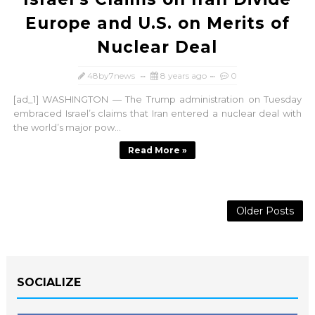
Europe and U.S. on Merits of
Nuclear Deal
48by7news
8 years ago
0
[ad_1] WASHINGTON — The Trump administration on Tuesday
embraced Israel’s claims that Iran entered a nuclear deal with
the world’s major pow...
Read More »
Older Posts
SOCIALIZE