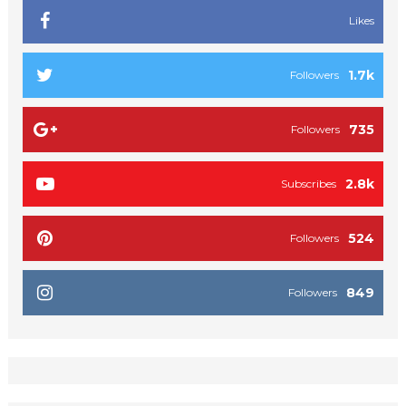
Likes
1.7k
Followers
735
Followers
2.8k
Subscribes
524
Followers
849
Followers