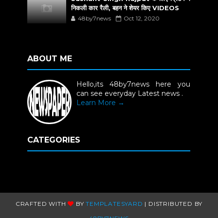
निकली कार रैली, बहन ने शेयर किए VIDEOS
48by7news
Oct 12, 2020
ABOUT ME
Hello,its 48by7news here you
can see everyday Latest news .
Learn More →
CATEGORIES
CRAFTED WITH
BY
TEMPLATESYARD
| DISTRIBUTED BY