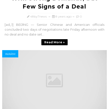
Few Signs of a Deal
48by7news
8 years ago
0
[ad_1] BEIJING — Senior Chinese and American officials
concluded two days of negotiations late Friday afternoon with
no deal and no date set...
Read More »
WARM