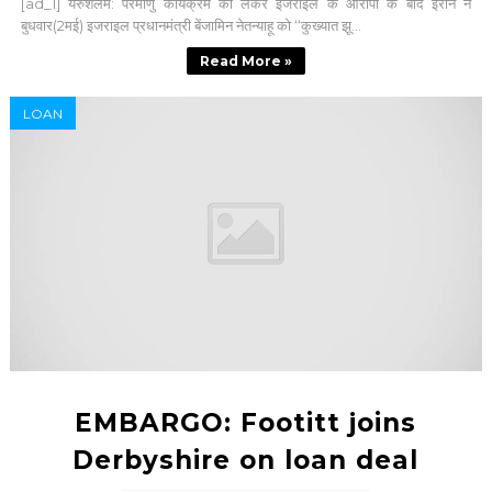
[ad_1] यरुशलम: परमाणु कार्यक्रम को लेकर इजराइल के आरोपों के बाद ईरान ने
बुधवार(2मई) इजराइल प्रधानमंत्री बेंजामिन नेतन्याहू को ‘‘कुख्यात झू...
Read More »
LOAN
EMBARGO: Footitt joins
Derbyshire on loan deal