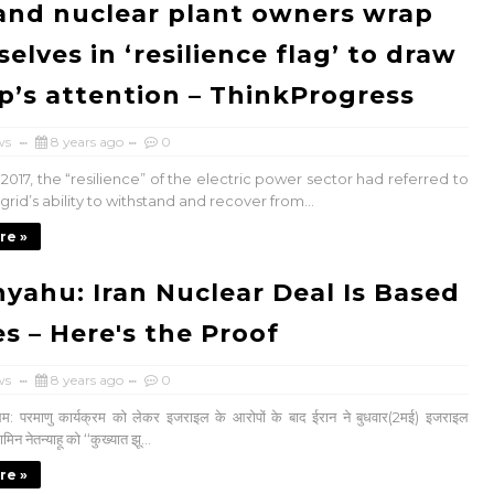
and nuclear plant owners wrap
elves in ‘resilience flag’ to draw
’s attention – ThinkProgress
ws
8 years ago
0
l 2017, the “resilience” of the electric power sector had referred to
rid’s ability to withstand and recover from...
re »
yahu: Iran Nuclear Deal Is Based
es – Here's the Proof
ws
8 years ago
0
म: परमाणु कार्यक्रम को लेकर इजराइल के आरोपों के बाद ईरान ने बुधवार(2मई) इजराइल
ामिन नेतन्याहू को ‘‘कुख्यात झू...
re »