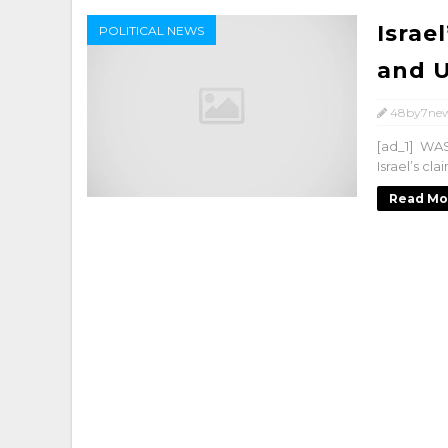
Israe
POLITICAL NEWS
and U
48by7ne
[ad_1] WA
Israel’s cl
Read Mo