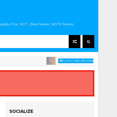
rujala, Fox, NYT, Zee News, NDTV News,
LATEST AND BREAKING HINDI NEWS HEADLIN
SOCIALIZE