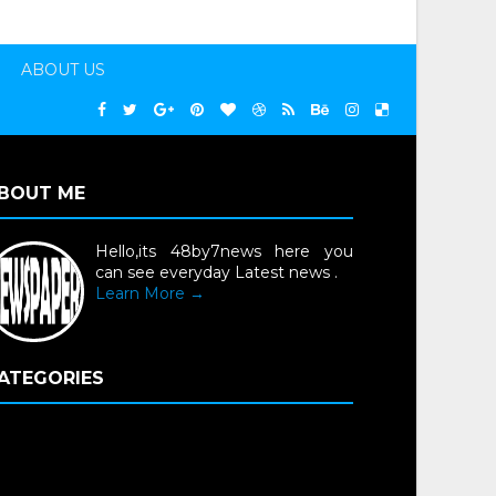
ABOUT US
BOUT ME
Hello,its 48by7news here you
can see everyday Latest news .
Learn More →
ATEGORIES