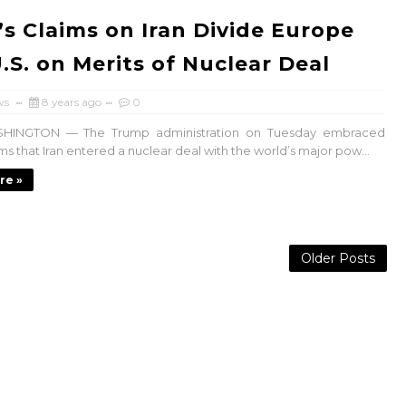
l’s Claims on Iran Divide Europe
.S. on Merits of Nuclear Deal
ws
8 years ago
0
SHINGTON — The Trump administration on Tuesday embraced
aims that Iran entered a nuclear deal with the world’s major pow...
re »
Older Posts