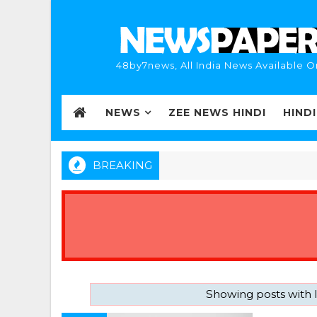
48by7news, All India News Available O
NEWS
ZEE NEWS HINDI
HIND
BREAKING
Showing posts with 