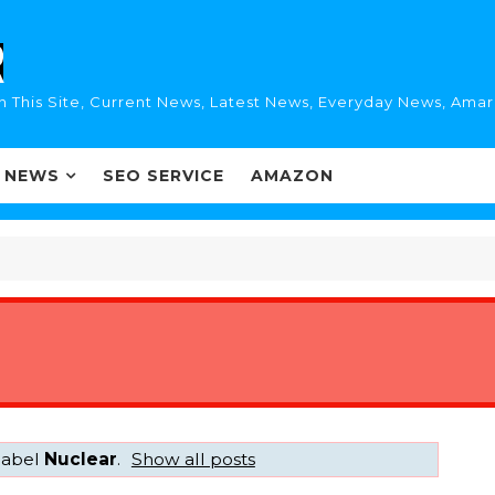
n This Site, Current News, Latest News, Everyday News, Ama
I NEWS
SEO SERVICE
AMAZON
label
Nuclear
.
Show all posts