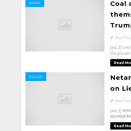
Coal 
WRAP
thems
Trump
48by7ne
[ad_1] Unti
the power g
Read Mo
Netan
PROOF
on Li
48by7ne
[ad_1] यरुशल
प्रधानमंत्री बेंज
Read Mo