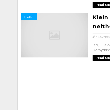
Read Mo
Klein
POINT
neith
48by7ne
[ad_1] Lei
Derbyshire 
Read Mo