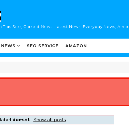
n This Site, Current News, Latest News, Everyday News, Ama
I NEWS
SEO SERVICE
AMAZON
 label
doesnt
.
Show all posts