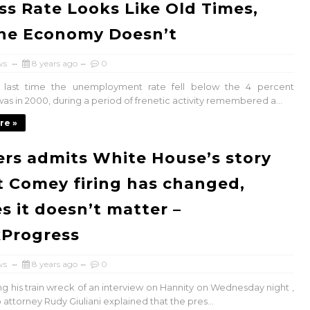
ss Rate Looks Like Old Times,
the Economy Doesn’t
ws
8 years ago
0
e last time the unemployment rate fell below the 4 percent
as in 2000, during a period of frenetic activity remembered a...
re »
rs admits White House’s story
 Comey firing has changed,
s it doesn’t matter –
kProgress
ws
8 years ago
0
ng his train wreck of an interview on Hannity on Wednesday night ,
ttorney Rudy Giuliani explained that the pres...