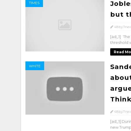
Joble
TIMES
but 
48by7ne
[ad_1] Th
threshold w
Read Mo
Sande
WHITE
about
argue
Thin
48by7ne
[ad_1] Duri
new Trump a