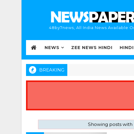
48by7news, All India News Available O
NEWS
ZEE NEWS HINDI
HIND
BREAKING
Showing posts with