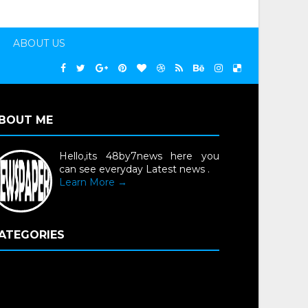
ABOUT US
BOUT ME
Hello,its 48by7news here you
can see everyday Latest news .
Learn More →
ATEGORIES