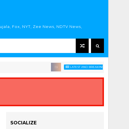
rujala, Fox, NYT, Zee News, NDTV News,
LATEST AND BREAKING HINDI NEWS HEADLIN
SOCIALIZE