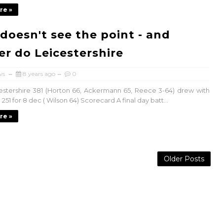
re »
 doesn't see the point - and
er do Leicestershire
ws
8 years ago
0
cestershire 381 (Horton 66, Ackermann 65, Reece 3-64) drew with
251 for 8 dec ( Wilson 64) Scorecard A final day batt...
re »
Older Posts