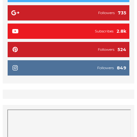
735
Followers
2.8k
Subscribes
524
Followers
849
Followers