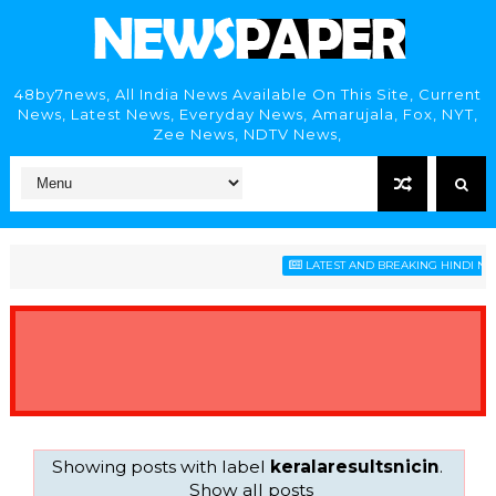
48by7news, All India News Available On This Site, Current
News, Latest News, Everyday News, Amarujala, Fox, NYT,
Zee News, NDTV News,
LATEST AND BREAKING HINDI NEWS
Showing posts with label
keralaresultsnicin
.
Show all posts