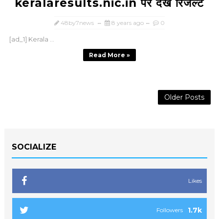
keralaresults.nic.in पर देखें रिजल्ट
48by7news
8 years ago
0
[ad_1] Kerala ...
Read More »
Older Posts
SOCIALIZE
Likes
1.7k
Followers